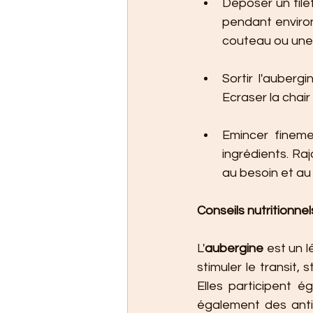
Déposer un filet
pendant environ
couteau ou une
Sortir l'aubergi
Ecraser la chair
Emincer finemen
ingrédients. Raj
au besoin et au g
Conseils nutritionnels
L'
aubergine
 est un 
stimuler le transit, 
Elles participent é
également des antio