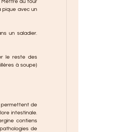
. Mettre au four 
a pique avec un 
ns un saladier. 
r le reste des 
llères à soupe) 
t permettent de 
ore intestinale. 
rgine contiens 
pathologies de 