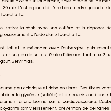
 d'huile d'olive sur l'aubergine, saler avec le sel de mer
 30 min. L'aubergine doit être bien tendre quand on l
 fourchette.
ne, retirer la chair avec une cuillère et la déposer da
 grossièrement à l'aide d'une fourchette.
t l'ail et le mélanger avec l'aubergine, puis rajoute
outer un peu de sel ou d'huile d'olive (en tout max 2 cui
oût. Servir frais.
 :
légume peu calorique et riche en fibres. Ces fibres von
stabiliser la glycémie (satiété) et de nourrir une bonne fl
galement à une bonne santé cardiovasculaire. L'aube
xydants (antivieillissement, prévention de certaines 