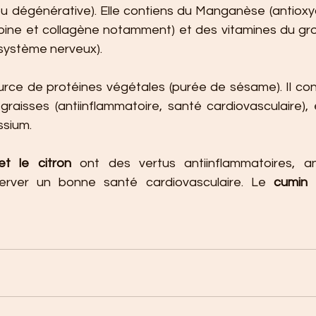
 dégénérative). Elle contiens du Manganèse (antioxyda
ine et collagène notamment) et des vitamines du grou
système nerveux).
urce de protéines végétales (purée de sésame). Il cont
graisses (antiinflammatoire, santé cardiovasculaire), 
sium.
l et le citron 
ont des vertus antiinflammatoires, an
server un bonne santé cardiovasculaire. Le 
cumin
 