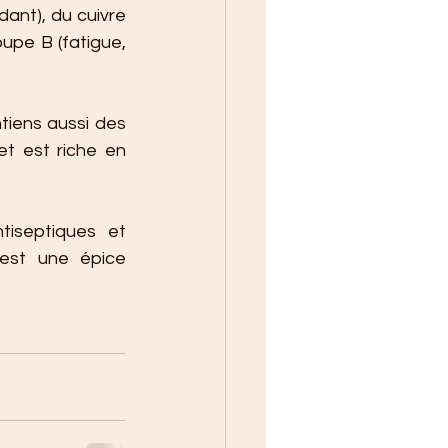
nt), du cuivre 
pe B (fatigue, 
iens aussi des 
et est riche en 
tiseptiques et 
est une épice 