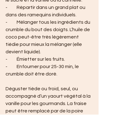
le sucre et la vanille ou la cannelle.
-          Répartir dans un grand plat ou 
dans des ramequins individuels.
-          Mélanger tous les ingrédients du 
crumble du bout des doigts. L’huile de 
coco peut-être très légèrement 
tiédie pour mieux la mélanger (elle 
devient liquide).
-          Émietter sur les fruits.
-          Enfourner pour 25-30 min, le 
crumble doit être doré.
Déguster tiède ou froid, seul, ou 
accompagné d’un yaourt végétal à la 
vanille pour les gourmands. La fraise 
peut être remplacé par de la poire 
hors saison.