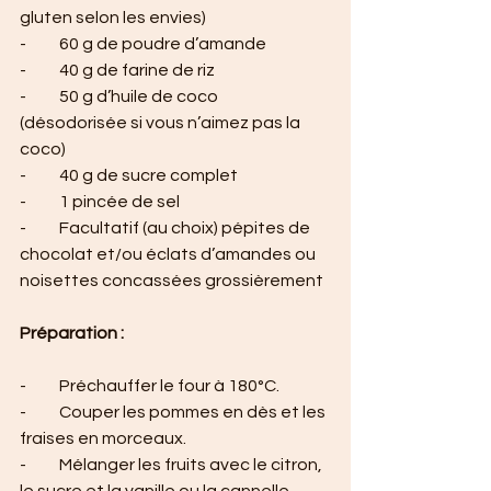
gluten selon les envies)
-          60 g de poudre d’amande
-          40 g de farine de riz
-          50 g d’huile de coco 
(désodorisée si vous n’aimez pas la 
coco)
-          40 g de sucre complet
-          1 pincée de sel
-          Facultatif (au choix) pépites de 
chocolat et/ou éclats d’amandes ou 
noisettes concassées grossièrement
Préparation :
-          Préchauffer le four à 180°C.
-          Couper les pommes en dès et les 
fraises en morceaux.
-          Mélanger les fruits avec le citron, 