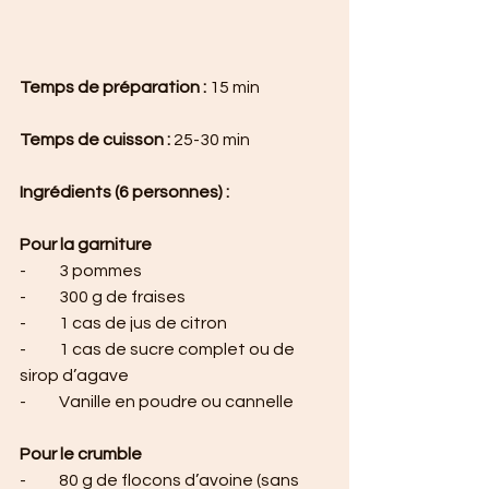
Temps de préparation :
 15 min
Temps de cuisson :
 25-30 min
Ingrédients (6 personnes) :
Pour la garniture
-          3 pommes
-          300 g de fraises
-          1 cas de jus de citron
-          1 cas de sucre complet ou de 
sirop d’agave
-          Vanille en poudre ou cannelle
Pour le crumble
-          80 g de flocons d’avoine (sans 