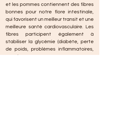
et les pommes contiennent des fibres 
bonnes pour notre flore intestinale, 
qui favorisent un meilleur transit et une 
meilleure santé cardiovasculaire. Les 
fibres participent également à 
stabiliser la glycémie (diabète, perte 
de poids, problèmes inflammatoires, 
etc…).
Les farines de riz et de châtaigne ne 
contiennent pas de gluten (le gluten 
est la protéine du blé, elle est peu 
digeste et est responsable de 
nombreuses allergies ou intolérances 
alimentaires). Elles sont riches en 
fibres et en nutriments (notamment 
des vitamines du groupe B qui 
contribuent au bon fonctionnement 
du système nerveux, potassium, 